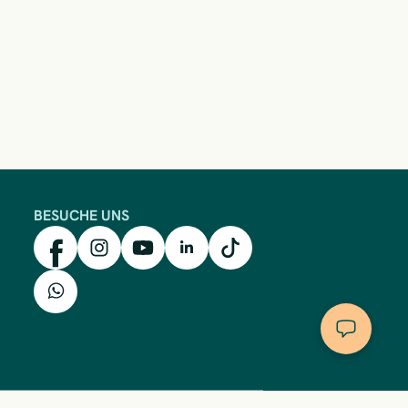
BESUCHE UNS
mkk auf Facebook
mkk auf Instagram
mkk auf YouTube
mkk auf LinkedIn
mkk auf TikTok
mkk auf WhatsApp