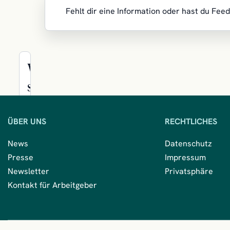
Fehlt dir eine Information oder hast du Fee
Wir
sind
für
Sie
ÜBER UNS
RECHTLICHES
da
News
Datenschutz
Presse
Impressum
Kontakt
Newsletter
Privatsphäre
aufnehmen
Kontakt für Arbeitgeber
Mitglied
werden