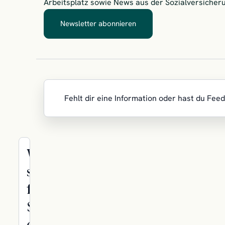
Arbeitsplatz sowie News aus der Sozialversiche
Newsletter abonnieren
– Immer zuerst informiert
Fehlt dir eine Information oder hast du Fee
Wir
sind
für
Sie
da