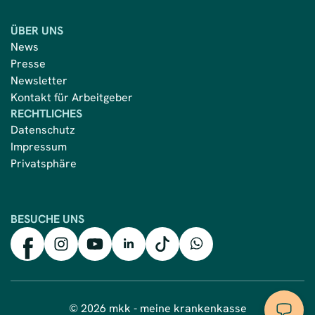
ÜBER UNS
News
Presse
Newsletter
Kontakt für Arbeitgeber
RECHTLICHES
Datenschutz
Impressum
Privatsphäre
BESUCHE UNS
mkk auf Facebook
mkk auf Instagram
mkk auf YouTube
mkk auf LinkedIn
mkk auf TikTok
mkk auf WhatsApp
© 2026 mkk - meine krankenkasse